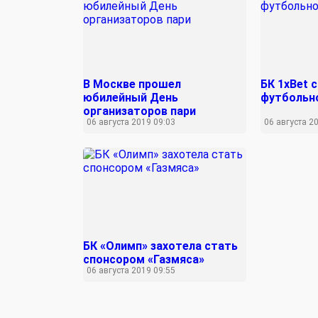
В Москве прошел
БК 1xBet 
юбилейный День
футбольно
организаторов пари
06 августа 2019 09:03
06 августа 2
БК «Олимп» захотела стать
спонсором «Газмяса»
06 августа 2019 09:55