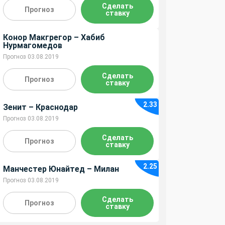
Сделать
Прогноз
ставку
Конор Макгрегор – Хабиб
Нурмагомедов
Прогноз 03.08.2019
Сделать
Прогноз
ставку
2.33
Зенит – Краснодар
Прогноз 03.08.2019
Сделать
Прогноз
ставку
2.25
Манчестер Юнайтед – Милан
Прогноз 03.08.2019
Сделать
Прогноз
ставку