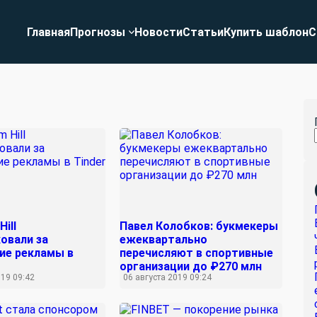
Главная
Прогнозы
Новости
Статьи
Купить шаблон
С
Английская Премьер Лига
Российская Премьер
Новости
Лига
Статьи
Полулёгкий вес
Hill
Павел Колобков: букмекеры
овали за
ежеквартально
ие рекламы в
перечисляют в спортивные
организации до ₽270 млн
019 09:42
06 августа 2019 09:24