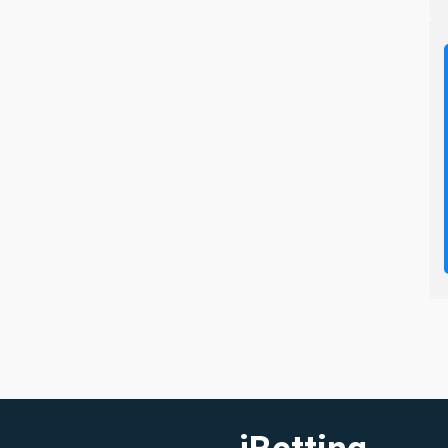
брики