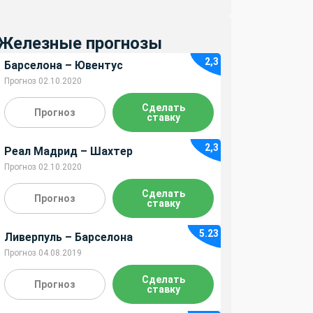
Железные прогнозы
2,3
Барселона – Ювентус
Прогноз 02.10.2020
Сделать
Прогноз
ставку
2,3
Реал Мадрид – Шахтер
Прогноз 02.10.2020
Сделать
Прогноз
ставку
5.23
Ливерпуль – Барселона
Прогноз 04.08.2019
Сделать
Прогноз
ставку