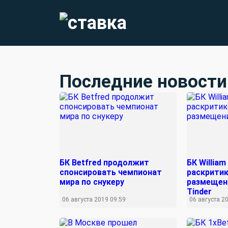
Последние новости
БК Betfred продолжит
БК William 
спонсировать чемпионат
раскритик
мира по снукеру
размещен
Tinder
06 августа 2019 09:59
06 августа 2