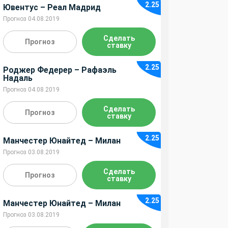
2.25
Ювентус – Реал Мадрид
Прогноз 04.08.2019
Сделать
Прогноз
ставку
2.25
Роджер Федерер – Рафаэль
Надаль
Прогноз 04.08.2019
Сделать
Прогноз
ставку
2.25
Манчестер Юнайтед – Милан
Прогноз 03.08.2019
Сделать
Прогноз
ставку
2.25
Манчестер Юнайтед – Милан
Прогноз 03.08.2019