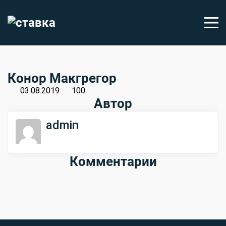
Конор Макгрегор
03.08.2019
100
Автор
admin
Комментарии