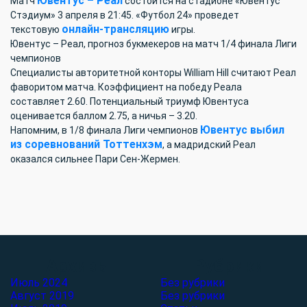
Ювентус – Реал
Матч
состоится на стадионе «Ювентус
Стэдиум» 3 апреля в 21:45. «Футбол 24» проведет
онлайн-трансляцию
текстовую
игры.
Ювентус – Реал, прогноз букмекеров на матч 1/4 финала Лиги
чемпионов
Специалисты авторитетной конторы William Hill считают Реал
фаворитом матча. Коэффициент на победу Реала
составляет 2.60. Потенциальный триумф Ювентуса
оценивается баллом 2.75, а ничья – 3.20.
Ювентус выбил
Напомним, в 1/8 финала Лиги чемпионов
из соревнований Тоттенхэм
, а мадридский Реал
оказался сильнее Пари Сен-Жермен.
Архивы
Рубрики
Июль 2024
Без рубрики
Август 2019
Без рубрики