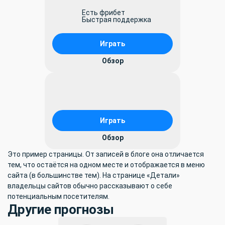
Есть фрибет
Быстрая поддержка
Играть
Обзор
Играть
Обзор
Это пример страницы. От записей в блоге она отличается
тем, что остаётся на одном месте и отображается в меню
сайта (в большинстве тем). На странице «Детали»
владельцы сайтов обычно рассказывают о себе
потенциальным посетителям.
Другие прогнозы