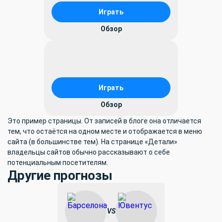
Играть
Обзор
Играть
Обзор
Это пример страницы. От записей в блоге она отличается
тем, что остаётся на одном месте и отображается в меню
сайта (в большинстве тем). На странице «Детали»
владельцы сайтов обычно рассказывают о себе
потенциальным посетителям.
Другие прогнозы
VS