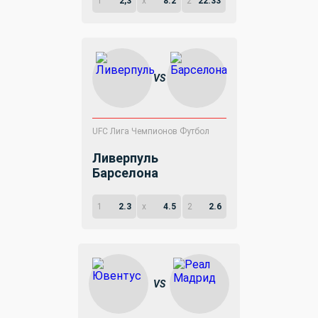
1
2,3
x
8.2
2
22.33
VS
UFC
Лига Чемпионов
Футбол
Ливерпуль
vs
Барселона
1
2.3
x
4.5
2
2.6
VS