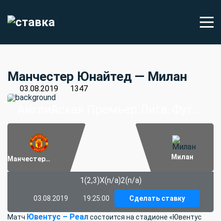
Манчестер Юнайтед — Милан
03.08.2019
1347
Английская Премьер Лига, Футбол
Милан
Манчестер
Юнайтед
1(2,3)
Х(n/a)
2(n/a)
03.08.2019
19:25:00
Сделать ставку
Ювентус – Реал
Матч
состоится на стадионе «Ювентус