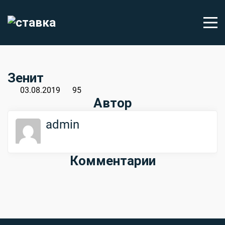
Зенит
03.08.2019
95
Автор
admin
Комментарии